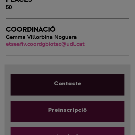
PLACES
50
COORDINACIÓ
Gemma Villorbina Noguera
etseafiv.coordgbiotec@udl.cat
Contacte
Preinscripció