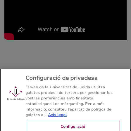
Configuració de privadesa
El web de la Universitat de Lleida utilitza
galetes pròpies i de tercers per gestionar les
Grau en Biotecnologia
vostres preferències amb finalitats
Escola Tècnica Superior d'Enginyeria Agroalimentària i
estadístiques i de màrqueting. Per a més
Forestal i de Veterinària - Universitat de Lleida
informació, consulteu l’apartat de política de
galetes a l'
Avís legal
Configuració
Mapa del web
Contacte