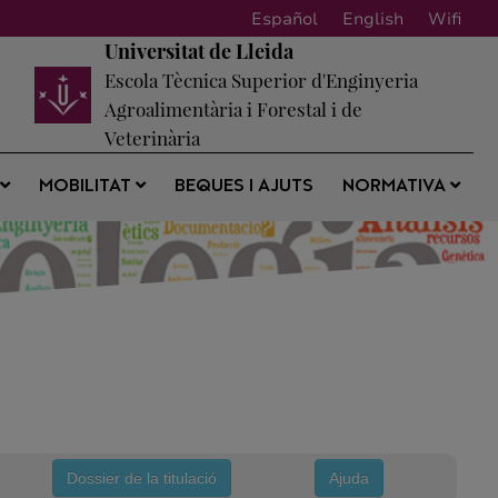
Español
English
Wifi
Universitat de Lleida
Escola Tècnica Superior d'Enginyeria
Agroalimentària i Forestal i de
Veterinària
BEQUES I AJUTS
S
MOBILITAT
NORMATIVA