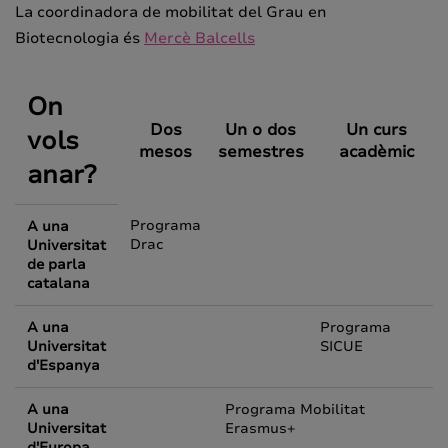
La coordinadora de mobilitat del Grau en
Biotecnologia és
Mercè Balcells
On
Dos
Un o dos
Un curs
vols
mesos
semestres
acadèmic
anar?
Programa
A una
Drac
Universitat
de parla
catalana
A una
Programa
Universitat
SICUE
d'Espanya
A una
Programa Mobilitat
Universitat
Erasmus+
d'Europa