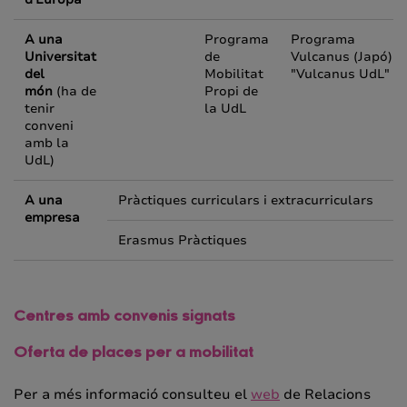
A una
Programa
Programa
Universitat
de
Vulcanus
(Japó)
del
Mobilitat
"
Vulcanus UdL
"
món
(ha de
Propi de
tenir
la UdL
conveni
amb la
UdL)
A una
Pràctiques curriculars i extracurriculars
empresa
Erasmus Pràctiques
Centres amb convenis signats
Oferta de places per a mobilitat
Per a més informació consulteu el
web
de Relacions