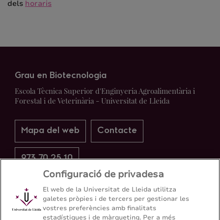
dels
horaris
Grau en Biotecnologia
Escola Tècnica Superior d'Enginyeria Agroalimentària i
Forestal i de Veterinària - Universitat de Lleida
Mapa del web
Contacte
973 70 25 10
Configuració de privadesa
El web de la Universitat de Lleida utilitza
galetes pròpies i de tercers per gestionar les
vostres preferències amb finalitats
estadístiques i de màrqueting. Per a més